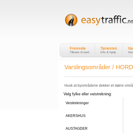
Fremside
Tjenesten
Va
Tilbake til start
Info & hjelp
Var
Varslingsområder / HO
Husk at byområdene dekker et større om
Velg fylke eller veistrekning:
Veistrekninger
AKERSHUS
AUSTAGDER