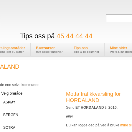
Tips oss på
45 44 44 44
rslingsområder
Bøtesatser
Tips oss
Mine sider
sling der du kjører
Hva koster bøtene?
Tips & bli belønnet
Profil & innstilli
RDALAND
råde enn selve kommunen.
Velg område:
Motta trafikkvarsling for
HORDALAND
ASKØY
Send
ET HORDALAND
til
2010
.
BERGEN
eller
Du kan logge deg på ved å bruke
mine si
SOTRA